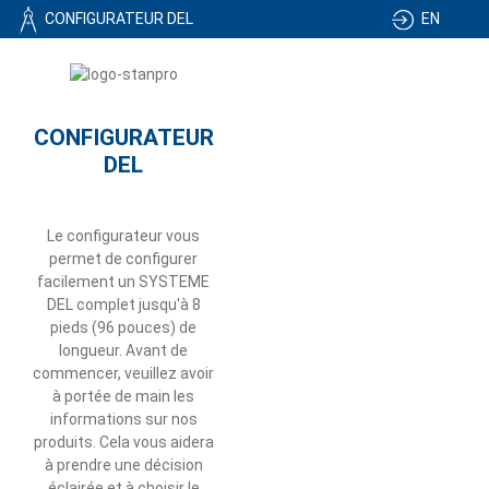
EN
CONFIGURATEUR DEL
OUVRIR UNE SESSION
CONFIGURATEUR
DEL
Le configurateur vous
permet de configurer
facilement un SYSTEME
DEL complet jusqu'à 8
pieds (96 pouces) de
longueur. Avant de
commencer, veuillez avoir
à portée de main les
informations sur nos
produits. Cela vous aidera
à prendre une décision
éclairée et à choisir le